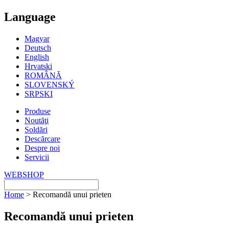
Language
Magyar
Deutsch
English
Hrvatski
ROMÂNĂ
SLOVENSKÝ
SRPSKI
Produse
Noutăţi
Soldări
Descărcare
Despre noi
Servicii
WEBSHOP
Home
> Recomandă unui prieten
Recomandă unui prieten